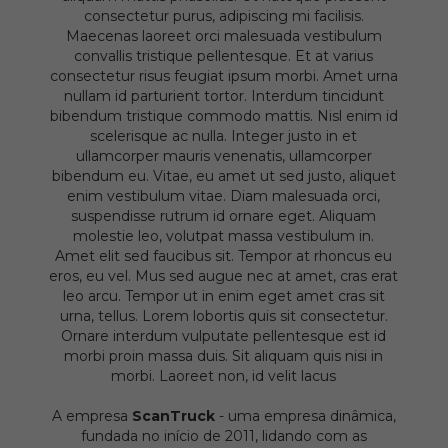
consectetur purus, adipiscing mi facilisis.
Maecenas laoreet orci malesuada vestibulum
convallis tristique pellentesque. Et at varius
consectetur risus feugiat ipsum morbi. Amet urna
nullam id parturient tortor. Interdum tincidunt
bibendum tristique commodo mattis. Nisl enim id
scelerisque ac nulla. Integer justo in et
ullamcorper mauris venenatis, ullamcorper
bibendum eu. Vitae, eu amet ut sed justo, aliquet
enim vestibulum vitae. Diam malesuada orci,
suspendisse rutrum id ornare eget. Aliquam
molestie leo, volutpat massa vestibulum in.
Amet elit sed faucibus sit. Tempor at rhoncus eu
eros, eu vel. Mus sed augue nec at amet, cras erat
leo arcu. Tempor ut in enim eget amet cras sit
urna, tellus. Lorem lobortis quis sit consectetur.
Ornare interdum vulputate pellentesque est id
morbi proin massa duis. Sit aliquam quis nisi in
morbi. Laoreet non, id velit lacus
A empresa
ScanTruck
- uma empresa dinâmica,
fundada no início de 2011, lidando com as