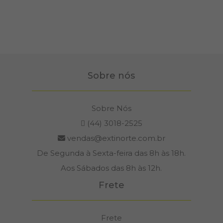
6x
de
R$ 16,
colocar na sac
Sobre nós
Sobre Nós
(44) 3018-2525
vendas@extinorte.com.br
De Segunda à Sexta-feira das 8h às 18h.
Aos Sábados das 8h às 12h.
Frete
Frete