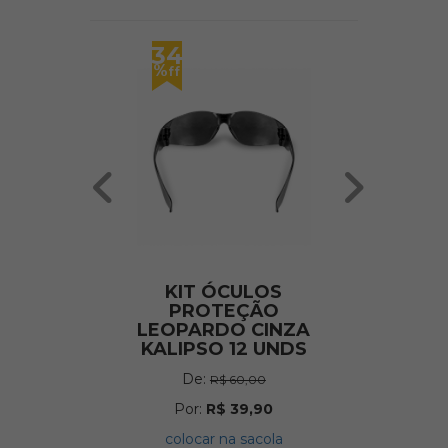
34
-7892
%
%
ff
ff
KIT ÓCULOS
KIT ROÇA
PROTEÇÃO
CAMPE
LEOPARDO CINZA
CAPACET
KALIPSO 12 UNDS
PROTET
FACIAL TEL
De:
R$ 60,00
AURICUL
Por:
R$ 39,90
De:
R$ 1,25
colocar na sacola
Por:
R$ 99,