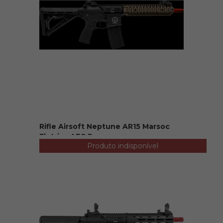
Rifle Airsoft Neptune AR15 Marsoc
Eletrica AEG Ros...
Produto indisponível
R$ 2.999,90