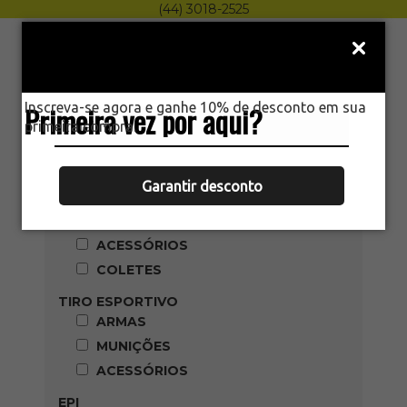
(44) 3018-2525
Menu
0
HOME
PRODUTOS
Inscreva-se agora e ganhe 10% de desconto em sua
Primeira vez por aqui?
primeira compra.
Categoria
AIRSOFT
Garantir desconto
ARMAS
MUNIÇÕES
ACESSÓRIOS
COLETES
TIRO ESPORTIVO
ARMAS
MUNIÇÕES
ACESSÓRIOS
EPI