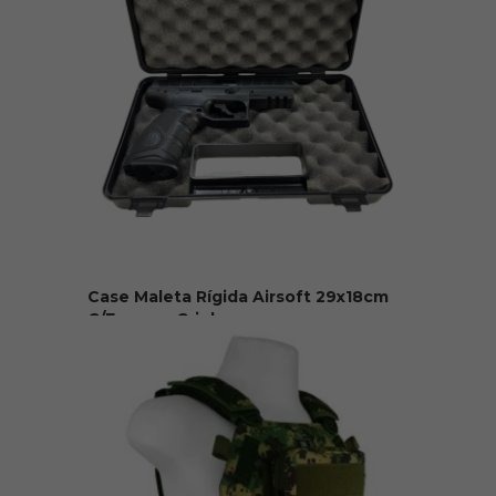
Case Maleta Rígida Airsoft 29x18cm
C/Espuma Griph...
R$ 35,90