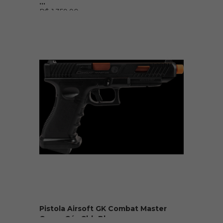
...
R$ 1.359,90
Pistola Airsoft GK Combat Master
Green Gás Gbb Bl...