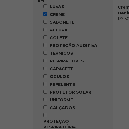
EPI
Munições
Acessórios
LUVAS
Crem
Camping
Henl
CREME
Repelente
R$ 5
SABONETE
Protetor Solar
Canivetes
ALTURA
Mochilas
COLETE
Lanternas
PROTEÇÃO AUDITIVA
Fogareiro
Facas
TERMICOS
Cadeira
RESPIRADORES
Sinalização
CAPACETE
Colete
Lanternas
ÓCULOS
Placas
REPELENTE
Cones
PROTETOR SOLAR
Airgun
Legendarios
UNIFORME
Mochilas
CALÇADOS
Lanternas
Tenis
PROTEÇÃO
Combate a Incêndio
RESPIRATÓRIA