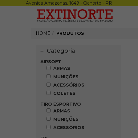
Avenida Amazonas, 1649 - Cianorte - PR
Menu
X
Airsoft
Armas
Munições
HOME
PRODUTOS
Acessórios
Coletes
Epi
Categoria
Luvas
Calçados
AIRSOFT
Óculos
ARMAS
Repelente
MUNIÇÕES
Protetor Solar
Creme
ACESSÓRIOS
Sabonete
COLETES
Altura
Proteção Auditiva
TIRO ESPORTIVO
Uniforme
ARMAS
Termicos
MUNIÇÕES
Proteção Respiratória
Tiro Esportivo
ACESSÓRIOS
Armas