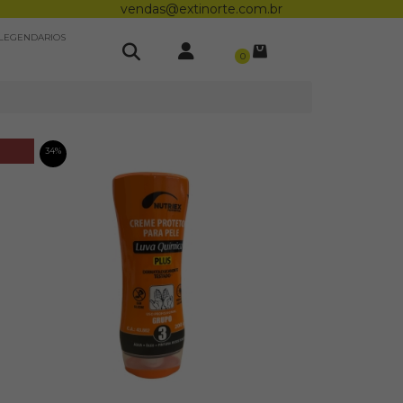
vendas@extinorte.com.br
LEGENDARIOS
0
34%