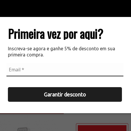
Primeira vez por aqui?
Inscreva-se agora e ganhe 5% de desconto em sua
primeira compra.
 Antiderrapante 3M Pisos
Kit 10 Faixas Refletivas Later
au Rampa Preto 50...
Carreta Caminhão...
Garantir desconto
5,00
R$ 49,90
Produto indisponível