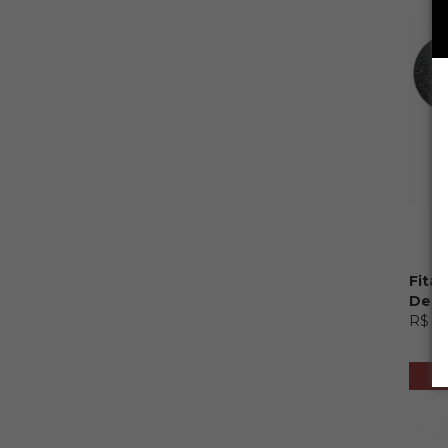
Fita
Degr
R$ 16