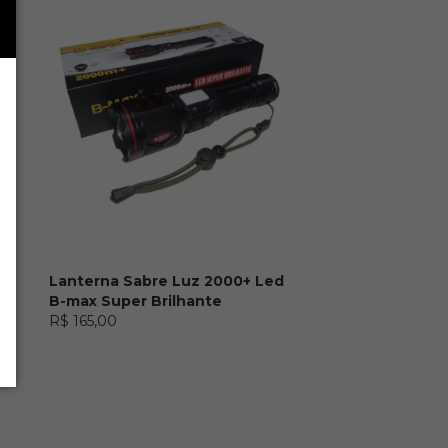
al
Lanterna Sabre Luz 2000+ Led
B-max Super Brilhante
R$ 165,00