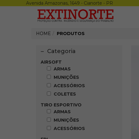
Avenida Amazonas, 1649 - Cianorte - PR
Menu
X
Airsoft
Armas
Munições
HOME
PRODUTOS
Acessórios
Coletes
Epi
Categoria
Luvas
Calçados
AIRSOFT
Óculos
ARMAS
Repelente
MUNIÇÕES
Protetor Solar
Creme
ACESSÓRIOS
Sabonete
COLETES
Altura
Proteção Auditiva
TIRO ESPORTIVO
Uniforme
ARMAS
Termicos
MUNIÇÕES
Proteção Respiratória
Tiro Esportivo
ACESSÓRIOS
Armas