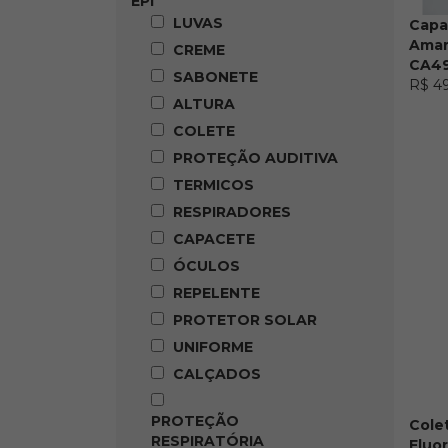
EPI
Munições
Acessórios
LUVAS
Capa
Camping
Amar
CREME
Repelente
CA4
SABONETE
Protetor Solar
R$ 4
Canivetes
ALTURA
Mochilas
COLETE
Lanternas
PROTEÇÃO AUDITIVA
Fogareiro
Facas
TERMICOS
Cadeira
RESPIRADORES
Sinalização
CAPACETE
Colete
Lanternas
ÓCULOS
Placas
REPELENTE
Cones
PROTETOR SOLAR
Airgun
Legendarios
UNIFORME
Mochilas
CALÇADOS
Lanternas
Tenis
PROTEÇÃO
Combate a Incêndio
Colet
RESPIRATÓRIA
Fluo