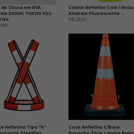
 de Chuva em EVA
Colete Refletivo Com 1 Bols
ela 200MC 70X125 XXG
Amarelo Fluorescente ...
9134
R$ 25,00
9,90
e Refletivo Tipo "X"
Cone Refletivo C/Base
rescente SteelFlex
Borracha 75cm Laranja Bran