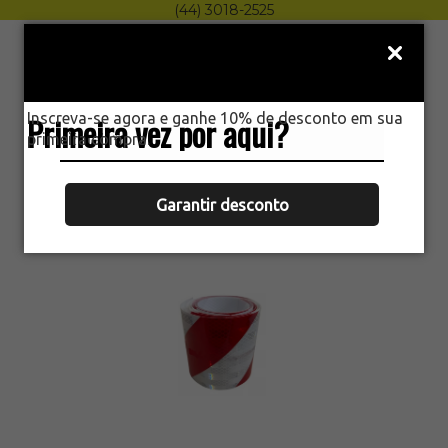
(44) 3018-2525
Menu
0
Inscreva-se agora e ganhe 10% de desconto em sua
Primeira vez por aqui?
HOME
primeira compra.
FAIXA REFLETIVA PARA-CHOQUE
CAMINHÃO CARRETAS 2,40MX10CM
PRISMALITE
Garantir desconto