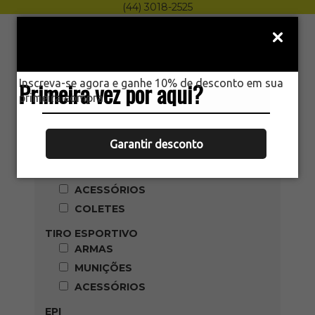
(44) 3018-2525
Menu
0
HOME
PRODUTOS
Inscreva-se agora e ganhe 10% de desconto em sua
Primeira vez por aqui?
primeira compra.
Categoria
AIRSOFT
Garantir desconto
ARMAS
MUNIÇÕES
ACESSÓRIOS
COLETES
TIRO ESPORTIVO
ARMAS
MUNIÇÕES
ACESSÓRIOS
EPI