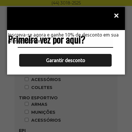
(44) 3018-2525
Menu
0
HOME
PRODUTOS
Inscreva-se agora e ganhe 10% de desconto em sua
Primeira vez por aqui?
primeira compra.
Categoria
AIRSOFT
Garantir desconto
ARMAS
MUNIÇÕES
ACESSÓRIOS
COLETES
TIRO ESPORTIVO
ARMAS
MUNIÇÕES
ACESSÓRIOS
EPI