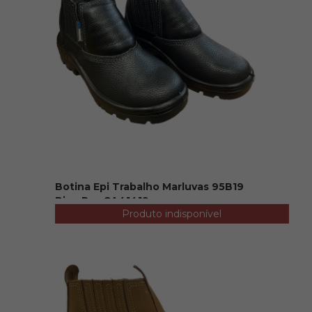
Botina Epi Trabalho Marluvas 95B19
Bico Pvc CA41419
Produto indisponível
R$ 115,00