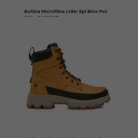
Botina Microfibra Lider Epi Bico Pvc
500v CA50867
R$ 89,90