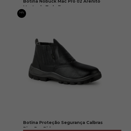
Botina Nobuck Mac Pro 02 Arenito
Mostarda Trabalho...
R$ 369,90
14%
Botina Proteção Segurança Calbras
Bico Pvc Bide...