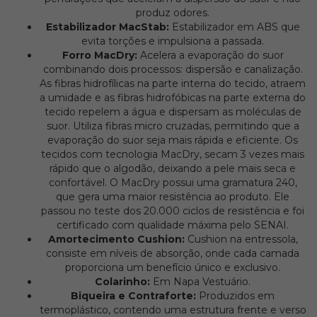
produz odores.
Estabilizador MacStab:
Estabilizador em ABS que
evita torções e impulsiona a passada.
Forro MacDry:
Acelera a evaporação do suor
combinando dois processos: dispersão e canalização.
As fibras hidrofílicas na parte interna do tecido, atraem
a umidade e as fibras hidrofóbicas na parte externa do
tecido repelem a água e dispersam as moléculas de
suor. Utiliza fibras micro cruzadas, permitindo que a
evaporação do suor seja mais rápida e eficiente. Os
tecidos com tecnologia MacDry, secam 3 vezes mais
rápido que o algodão, deixando a pele mais seca e
confortável. O MacDry possui uma gramatura 240,
que gera uma maior resistência ao produto. Ele
passou no teste dos 20.000 ciclos de resistência e foi
certificado com qualidade máxima pelo SENAI.
Amortecimento Cushion:
Cushion na entressola,
consiste em níveis de absorção, onde cada camada
proporciona um benefício único e exclusivo.
Colarinho:
Em Napa Vestuário.
Biqueira e Contraforte:
Produzidos em
termoplástico, contendo uma estrutura frente e verso