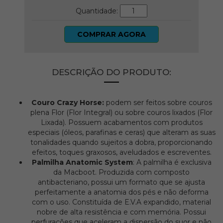
Quantidade:
COMPRAR AGORA
DESCRIÇÃO DO PRODUTO:
Couro Crazy Horse:
podem ser feitos sobre couros
plena Flor (Flor Integral) ou sobre couros lixados (Flor
Lixada). Possuem acabamentos com produtos
especiais (óleos, parafinas e ceras) que alteram as suas
tonalidades quando sujeitos a dobra, proporcionando
efeitos, toques graxosos, aveludados e escreventes.
Palmilha Anatomic System
: A palmilha é exclusiva
da Macboot. Produzida com composto
antibacteriano, possui um formato que se ajusta
perfeitamente a anatomia dos pés e não deforma
com o uso. Constituída de E.V.A expandido, material
nobre de alta resistência e com memória. Possui
perfurações que aceleram a dispersão do suor e não