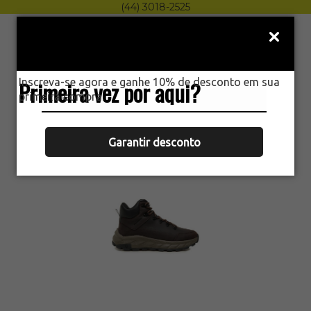
(44) 3018-2525
Menu
0
Inscreva-se agora e ganhe 10% de desconto em sua
Primeira vez por aqui?
HOME
primeira compra.
BOTINA MAC PRO 04 CRAZY HORSE
CAFÉ TRABALHO MACBOOT C.A 39743
Garantir desconto