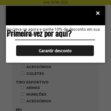
(44) 3018-2525
Menu
0
HOME
PRODUTOS
Inscreva-se agora e ganhe 10% de desconto em sua
Primeira vez por aqui?
primeira compra.
Categoria
AIRSOFT
Garantir desconto
ARMAS
MUNIÇÕES
ACESSÓRIOS
COLETES
TIRO ESPORTIVO
ARMAS
MUNIÇÕES
ACESSÓRIOS
EPI