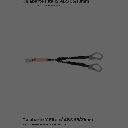
Talabarte Fita c/ ABS 55/18mm
Vermelho CP2201
R$ 129,90
Talabarte Y Fita c/ ABS 55/21mm
MULT1892G MG Cinto