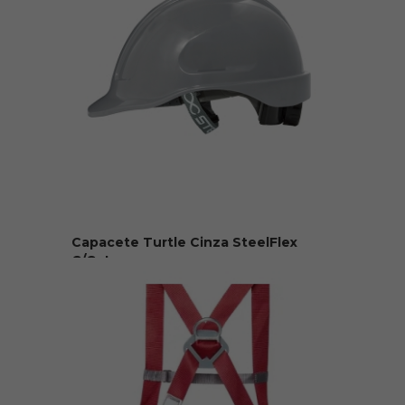
Capacete Turtle Cinza SteelFlex
C/Catraca
R$ 65,00