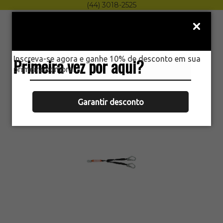
(44) 3018-2525
Menu
0
Inscreva-se agora e ganhe 10% de desconto em sua
Primeira vez por aqui?
HOME
primeira compra.
TALABARTE Y FITA C/ ABS 55/21MM
MULT1892G MG CINTO
Garantir desconto