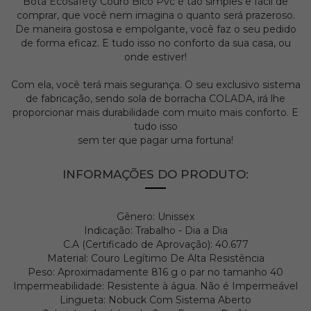
Bota Ecosafety Couro Bico Pvc é tão simples e fácil de
comprar, que você nem imagina o quanto será prazeroso.
De maneira gostosa e empolgante, você faz o seu pedido
de forma eficaz. E tudo isso no conforto da sua casa, ou
onde estiver!
Com ela, você terá mais segurança. O seu exclusivo sistema
de fabricação, sendo sola de borracha COLADA, irá lhe
proporcionar mais durabilidade com muito mais conforto. E
tudo isso
sem ter que pagar uma fortuna!
INFORMAÇÕES DO PRODUTO:
Gênero: Unissex
Indicação: Trabalho - Dia a Dia
C.A (Certificado de Aprovação): 40.677
Material: Couro Legítimo De Alta Resistência
Peso: Aproximadamente 816 g o par no tamanho 40
Impermeabilidade: Resistente à água. Não é Impermeável
Lingueta: Nobuck Com Sistema Aberto