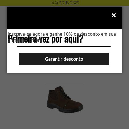
(44) 3018-2525
Menu
0
Inscreva-se agora e ganhe 10% de desconto em sua
Primeira vez por aqui?
HOME
primeira compra.
BOTINA ECOSAFETY NOBUCK
SEGURANÇA TRABALHO BICO PVC
CA40677
Garantir desconto