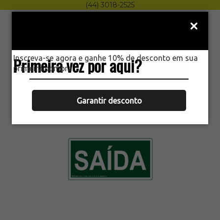
(44) 3018-2525
Menu
0
Inscreva-se agora e ganhe 10% de desconto em sua
Primeira vez por aqui?
HOME
primeira compra.
PLACA SINALIZAÇÃO
FOTOLUMINESCENTE S12 15X30
Garantir desconto