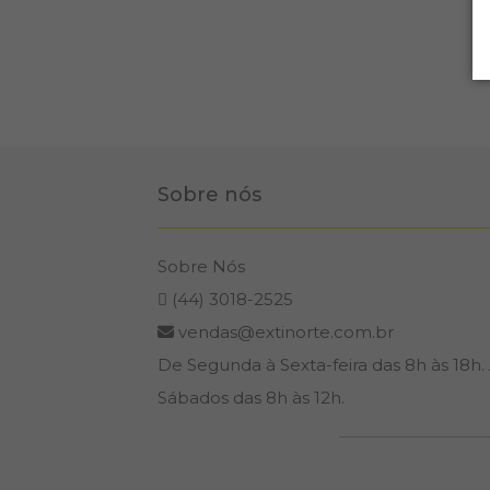
Sobre nós
Sobre Nós
(44) 3018-2525
vendas@extinorte.com.br
De Segunda à Sexta-feira das 8h às 18h.
Sábados das 8h às 12h.