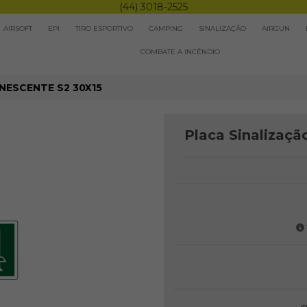
(44) 3018-2525
AIRSOFT
EPI
TIRO ESPORTIVO
CAMPING
SINALIZAÇÃO
AIRGUN
COMBATE A INCÊNDIO
NESCENTE S2 30X15
Placa Sinalizaç