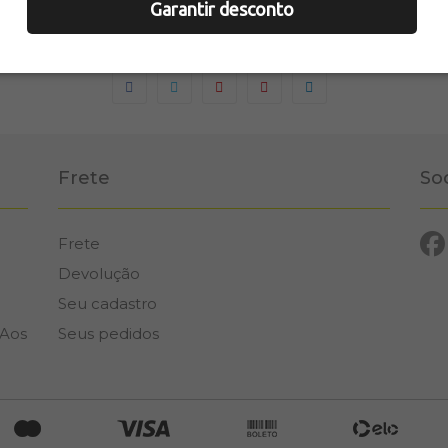
Garantir desconto
COMPARTILHE
Frete
So
Frete
Devolução
Seu cadastro
 Aos
Seus pedidos