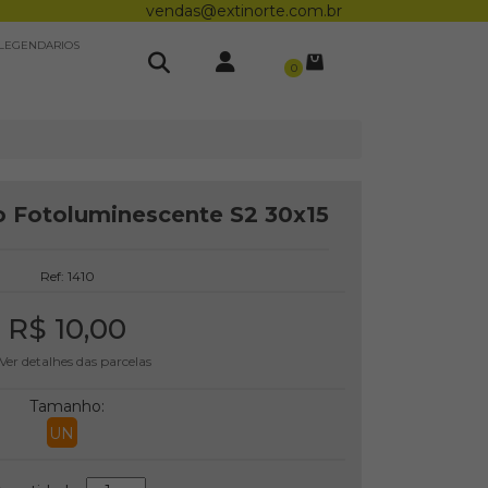
vendas@extinorte.com.br
LEGENDARIOS
0
ão Fotoluminescente S2 30x15
Ref: 1410
R$ 10,00
Ver detalhes das parcelas
Tamanho:
UN