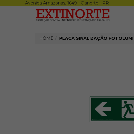
Avenida Amazonas, 1649 - Cianorte - PR
Menu
X
Airsoft
Armas
Munições
Acessórios
HOME
PLACA SINALIZAÇÃO FOTOLUMI
Coletes
Epi
Luvas
Calçados
Óculos
Repelente
Protetor Solar
Creme
Sabonete
Altura
Proteção Auditiva
Uniforme
Termicos
Proteção Respiratória
Tiro Esportivo
Armas