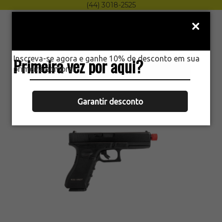
(44) 3018-2525
Menu
0
Inscreva-se agora e ganhe 10% de desconto em sua
Primeira vez por aqui?
HOME
primeira compra.
PISTOLA AIRSOFT V17 GBB GREEN GÁS
6MM ROSSI
Garantir desconto