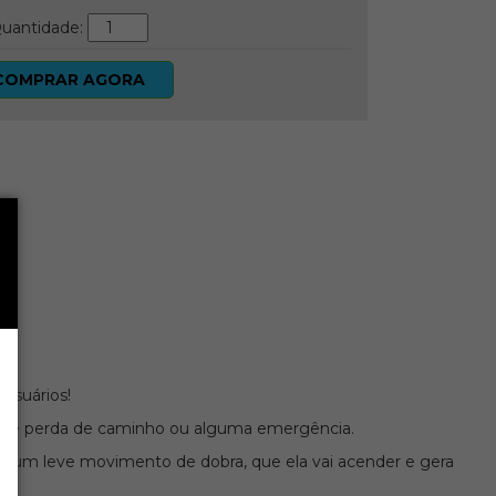
uantidade:
COMPRAR AGORA
 usuários!
so de perda de caminho ou alguma emergência.
azer um leve movimento de dobra, que ela vai acender e gera