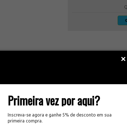
Q
DESCRIÇÃO DO PRODUTO:
Primeira vez por aqui?
, praticidade e versatilidade é o que a luz química traz para seus
brevivência de caminhantes em trilhas para sinalização em ca
Inscreva-se agora e ganhe 5% de desconto em sua
dade e em qualquer atividade ao ar livre. Para gerar luz, basta f
primeira compra.
aproximadamente 12 horas seguidas.