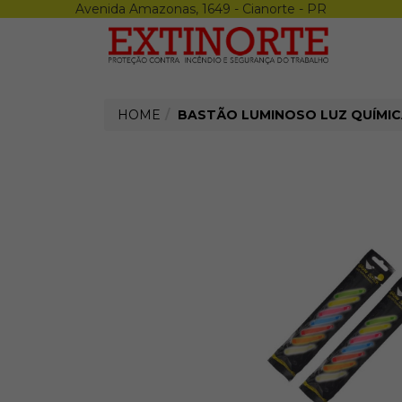
Avenida Amazonas, 1649 - Cianorte - PR
Menu
X
Airsoft
Armas
Munições
Acessórios
HOME
BASTÃO LUMINOSO LUZ QUÍMIC
Coletes
Epi
Luvas
Calçados
Óculos
Repelente
Protetor Solar
Creme
Sabonete
Altura
Proteção Auditiva
Uniforme
Termicos
Proteção Respiratória
Tiro Esportivo
Armas