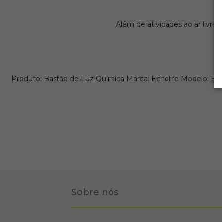
A
Além de atividades ao ar livre
Produto: Bastão de Luz Química Marca: Echolife Modelo: Bas
Sobre nós