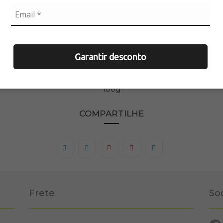
 embalagem da luz química vem com 2 unidades, não reutilizávei
, pode ser utilizada também em mergulho, pois seu material é prot
INFORMAÇÕES DO PRODUTO:
Garantir desconto
tão de Luz com 2 unidades Referência: AC016 Cores: Verdade e 
100g
COMPARTILHE
Frete
So