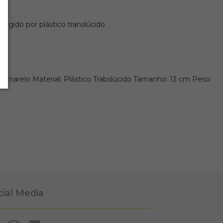
s.
egido por plástico translúcido.
Amarelo Material: Plástico Trabslúcido Tamanho: 13 cm Peso:
cial Media