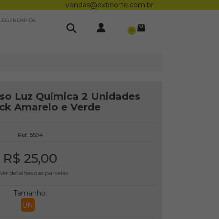
vendas@extinorte.com.br
LEGENDARIOS
0
so Luz Química 2 Unidades
ck Amarelo e Verde
Ref: 5594
R$ 25,00
Ver detalhes das parcelas
Tamanho:
UN