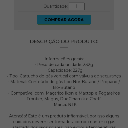
Quantidade:
COMPRAR AGORA
DESCRIÇÃO DO PRODUTO:
Informações gerais:
• Peso de cada unidade: 332g
• Capacidade: 227g
• Tipo: Cartucho de gás vertical com válvula de segurança
• Material: Conteúdo de gás tipo Nor-Butano / Propano /
Iso-Butano
• Compatível com: Maçarico Ikon e Maxtop e Fogareiros
Frontier, Magus, DuoCeramik e Cheff.
• Marca: NTK
Atenção! Este é um produto inflamável, por isso alguns
cuidados devem ser tomados, como: manter o gás
afastado dos raios solares, não expor à temperaturas