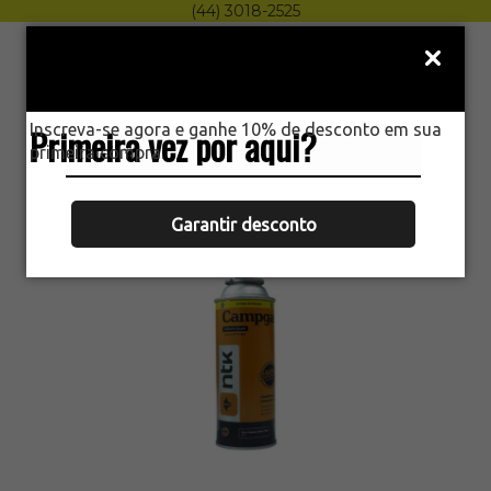
(44) 3018-2525
Menu
0
Inscreva-se agora e ganhe 10% de desconto em sua
Primeira vez por aqui?
HOME
primeira compra.
CARTUCHO DE GÁS CAMPGAS PARA
FOGAREIRO NTK 227G
Garantir desconto