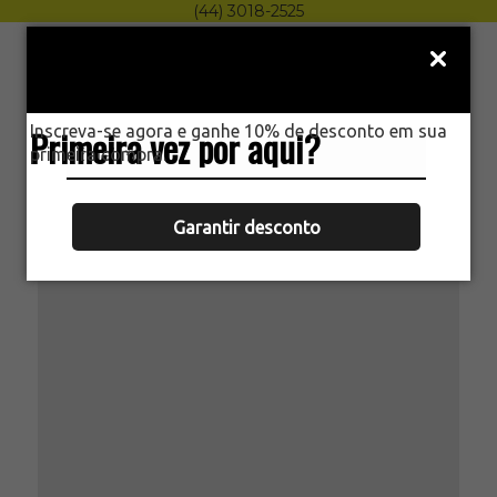
(44) 3018-2525
Menu
0
Inscreva-se agora e ganhe 10% de desconto em sua
Primeira vez por aqui?
HOME
primeira compra.
CARTUCHO GÁS 227G FOGAREIRO
LAMPIÃO MAÇARICO CAMPING KALA
Garantir desconto