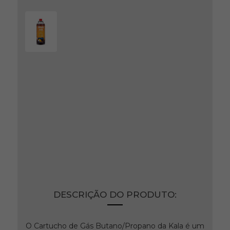
Cartucho Gás 227g Fogareiro
Lampião Maçarico Camping
Kala
Ref: 5768
Produto indisponível no momento.
DESCRIÇÃO DO PRODUTO:
O Cartucho de Gás Butano/Propano da Kala é um