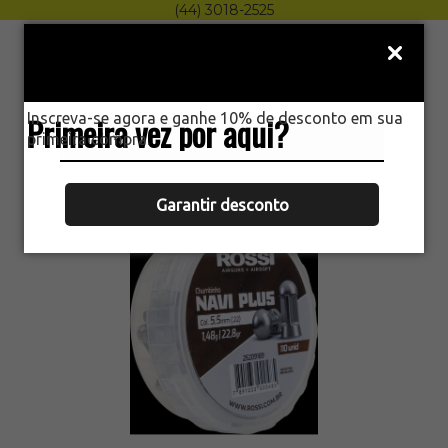
(44) 3018-2525
Menu
0
Inscreva-se agora e ganhe 10% de desconto em sua
Primeira vez por aqui?
HOME
primeira compra.
CHUMBINHO 5,5MM 110UN NAVI PLUS
ROSSI
Garantir desconto