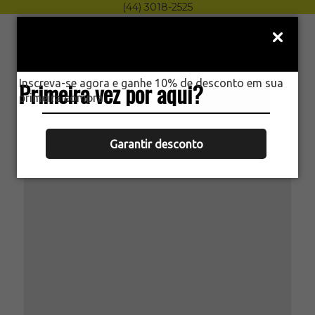
(44) 3018-2525
Menu
0
Inscreva-se agora e ganhe 10% de desconto em sua
Primeira vez por aqui?
HOME
primeira compra.
CHUMBINHO 5,5MM 200UN PCP R8
ROSSI
Garantir desconto