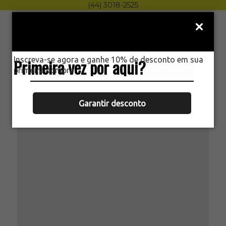
(44) 3018-2525
Menu
0
Inscreva-se agora e ganhe 10% de desconto em sua
Primeira vez por aqui?
HOME
primeira compra.
CHUMBINHO COPPERHEAD 4,5MM
2500UN CROSSMAN
Garantir desconto