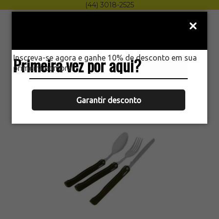
(44) 3018-2525
Menu
0
Inscreva-se agora e ganhe 10% de desconto em sua
Primeira vez por aqui?
HOME
primeira compra.
CONJUNTO TALHERES SOLDIER GARFO
FACA COLHER ECHOLIFE AÇO
INOXIDÁVEL
Garantir desconto