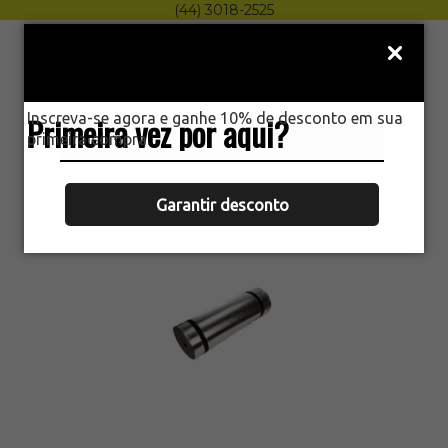
(44) 3018-2525
Menu
0
Inscreva-se agora e ganhe 10% de desconto em sua
Primeira vez por aqui?
HOME
primeira compra.
ISOLANTE TÉRMICO EVA CAMPING
ECHOLIFE 1,80M
Garantir desconto