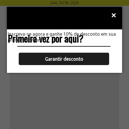
(44) 3018-2525
Menu
0
Inscreva-se agora e ganhe 10% de desconto em sua
Primeira vez por aqui?
HOME
primeira compra.
LANTERNA TÁTICA LED
RECARREGÁVEL CAÇA JYX
Garantir desconto