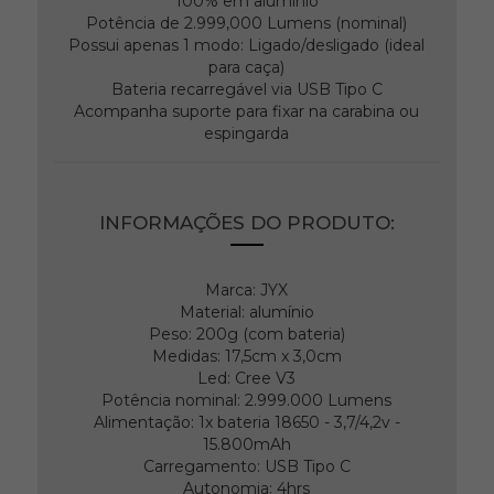
100% em alumínio
Potência de 2.999,000 Lumens (nominal)
Possui apenas 1 modo: Ligado/desligado (ideal
para caça)
Bateria recarregável via USB Tipo C
Acompanha suporte para fixar na carabina ou
espingarda
INFORMAÇÕES DO PRODUTO:
Marca: JYX
Material: alumínio
Peso: 200g (com bateria)
Medidas: 17,5cm x 3,0cm
Led: Cree V3
Potência nominal: 2.999.000 Lumens
Alimentação: 1x bateria 18650 - 3,7/4,2v -
15.800mAh
Carregamento: USB Tipo C
Autonomia: 4hrs