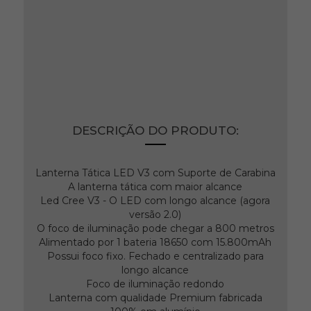
Lanterna Tática Led
Recarregável Caça Jyx
Ref: 5162
Produto indisponível no momento.
DESCRIÇÃO DO PRODUTO:
Lanterna Tática LED V3 com Suporte de Carabina
A lanterna tática com maior alcance
Led Cree V3 - O LED com longo alcance (agora
versão 2.0)
O foco de iluminação pode chegar a 800 metros
Alimentado por 1 bateria 18650 com 15.800mAh
Possui foco fixo. Fechado e centralizado para
longo alcance
Foco de iluminação redondo
Lanterna com qualidade Premium fabricada