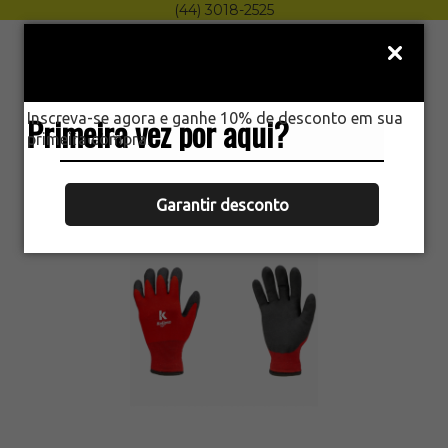
(44) 3018-2525
Menu
0
Inscreva-se agora e ganhe 10% de desconto em sua
Primeira vez por aqui?
HOME
primeira compra.
LUVA ANTÁRTIDA KALIPSO VERMELHA
EPI
Garantir desconto