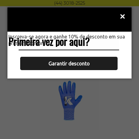
(44) 3018-2525
Menu
0
Inscreva-se agora e ganhe 10% de desconto em sua
Primeira vez por aqui?
HOME
primeira compra.
LUVA DE SEGURANÇA BLUE FLEX
KALIPSO EPI AZUL
Garantir desconto