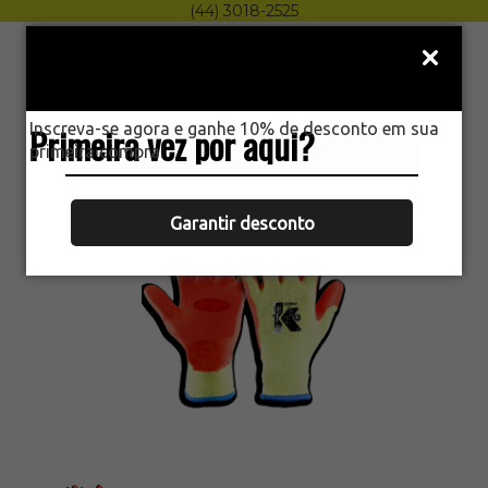
(44) 3018-2525
Menu
0
Inscreva-se agora e ganhe 10% de desconto em sua
Primeira vez por aqui?
HOME
LUVA ORANGE ECO CA50681
primeira compra.
Garantir desconto