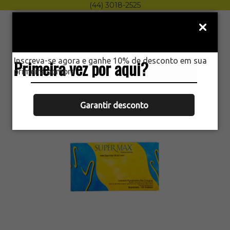
(44) 3018-2525
Menu
0
Inscreva-se agora e ganhe 10% de desconto em sua
Primeira vez por aqui?
HOME
primeira compra.
LUVA PROCEDIMENTO NÃO CIRÚRGICO
LATEX LISA COM PÓ SUPERMAX 100UN
Garantir desconto