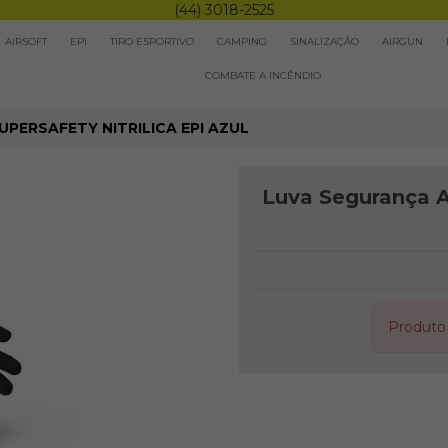
(44) 3018-2525
AIRSOFT
EPI
TIRO ESPORTIVO
CAMPING
SINALIZAÇÃO
AIRGUN
COMBATE A INCÊNDIO
PERSAFETY NITRILICA EPI AZUL
Luva Segurança An
Produto