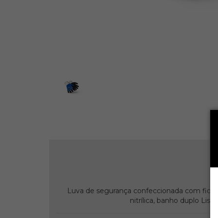
Munições
Acessórios
Camping
Repelente
Protetor Solar
Canivetes
Mochilas
Lanternas
Fogareiro
Facas
Cadeira
Sinalização
Colete
Lanternas
Placas
Cones
Airgun
Legendarios
Mochilas
Lanternas
Luva de segurança confeccionada com fios de
Tenis
nitrílica, banho duplo Li
Combate a Incêndio