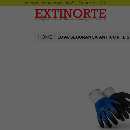
Avenida Amazonas, 1649 - Cianorte - PR
Menu
X
Airsoft
Armas
Munições
Acessórios
HOME
LUVA SEGURANÇA ANTICORTE SU
Coletes
Epi
Luvas
Calçados
Óculos
Repelente
Protetor Solar
Creme
Sabonete
Altura
Proteção Auditiva
Uniforme
Termicos
Proteção Respiratória
Tiro Esportivo
Armas