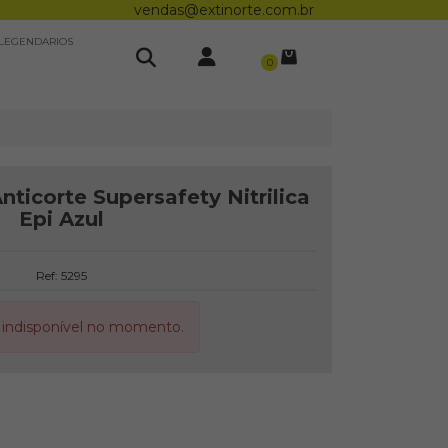
vendas@extinorte.com.br
LEGENDARIOS
0
ticorte Supersafety Nitrilica
Epi Azul
Ref: 5295
 indisponível no momento.