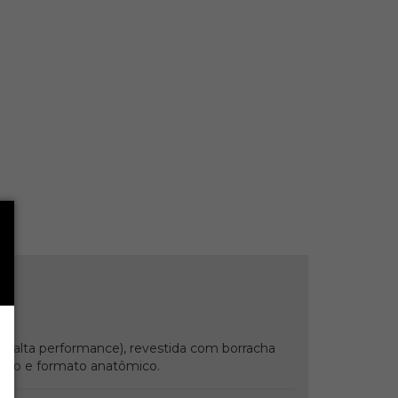
de alta performance), revestida com borracha
stano e formato anatômico.