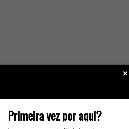
DESCRIÇÃO DO PRODUTO:
Primeira vez por aqui?
 elastano e fibra de vidro com polietileno (HPPE – polietileno 
so e Sand, face palmar, dorso e pontas dos dedos, punho com ela