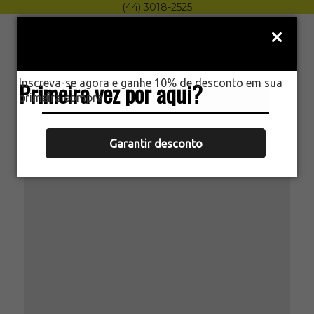
(44) 3018-2525
Menu
0
Inscreva-se agora e ganhe 10% de desconto em sua
Primeira vez por aqui?
HOME
primeira compra.
LUVA VAQUETA SEGURANÇA GB
PROTEÇÃO BRANCA
Garantir desconto