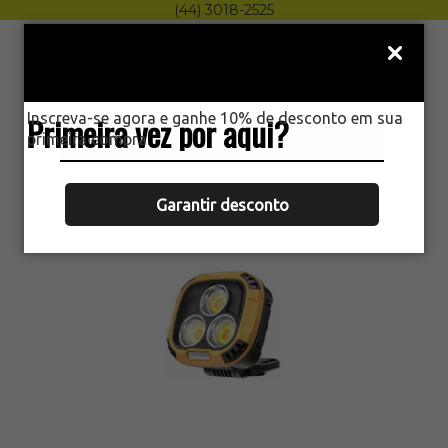
(44) 3018-2525
Menu
0
Inscreva-se agora e ganhe 10% de desconto em sua
Primeira vez por aqui?
HOME
primeira compra.
MINI REFLETOR LED PORTÁTIL LUZ
TRABALHO BASE MAGNÉTICA
Garantir desconto