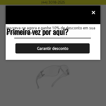
(44) 3018-2525
Menu
0
Inscreva-se agora e ganhe 10% de desconto em sua
Primeira vez por aqui?
HOME
primeira compra.
ÓCULOS DE PROTEÇÃO SUMMER
INCOLOR DELTAPLUS EPI
Garantir desconto