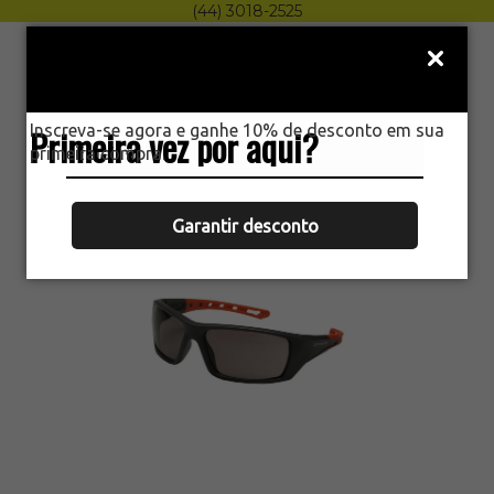
(44) 3018-2525
Menu
0
Inscreva-se agora e ganhe 10% de desconto em sua
Primeira vez por aqui?
HOME
primeira compra.
OCULOS STEELFLEX MODENA CINZA
Garantir desconto