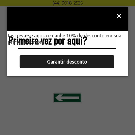
(44) 3018-2525
Menu
0
Inscreva-se agora e ganhe 10% de desconto em sua
Primeira vez por aqui?
HOME
primeira compra.
PLACA SINALIZAÇÃO
FOTOLUMINESCENTE SETA 20X07 C1
Garantir desconto