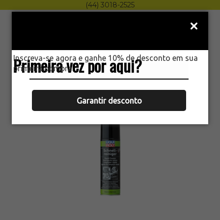
(44) 3018-2525
Menu
0
Inscreva-se agora e ganhe 10% de desconto em sua
Primeira vez por aqui?
HOME
primeira compra.
SPRAY REMOVEDOR GRAXA ÓLEO
FREIO EMBREAGEM LIQUI MOLY 500ML
Garantir desconto